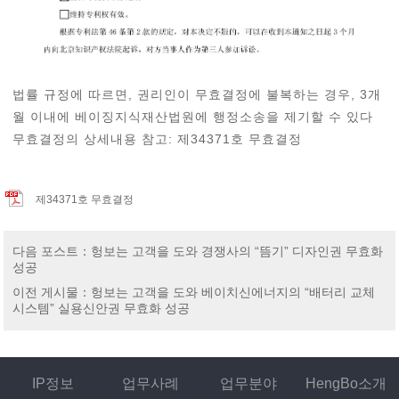
법률 규정에 따르면, 권리인이 무효결정에 불복하는 경우, 3개
월 이내에 베이징지식재산법원에 행정소송을 제기할 수 있다
무효결정의 상세내용 참고: 제34371호 무효결정
제34371호 무효결정
다음 포스트
：
헝보는 고객을 도와 경쟁사의 “뜸기” 디자인권 무효화
성공
이전 게시물
：
헝보는 고객을 도와 베이치신에너지의 “배터리 교체
시스템” 실용신안권 무효화 성공
IP정보
업무사례
업무분야
HengBo소개