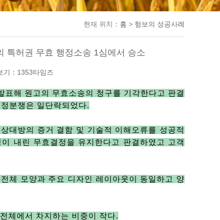
현재 위치：
홈
>
헝보의 성공사례
 특허권 무효 행정소송 1심에서 승소
보기：1353타임즈
발표해 원고의 무효소송의 청구를 기각한다고 판결
행정분쟁은 일단락되었다
.
 상대방의 증거 결함 및 기술적 이해오류를 성공적
이 내린 무효결정을 유지한다고 판결하였고 고객
전체 모양과 주요 디자인 레이아웃이 동일하고 양
 전체에서 차지하는 비중이 작다
.