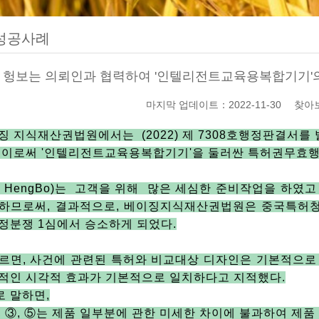
성공사례
헝보는 의뢰인과 협력하여 '인텔리전트교육용복합기기'의
마지막 업데이트：2022-11-30 찾아
이징 지식재산권법원에서는
(2022)
제
7308
호행정판결서를 
.
이로써
'
인텔리전트교육용복합기기
'
을 둘러싼 특허권무효
博
HengBo)
는 고객을 위해 많은 세심한 준비작업을 하였고
적하므로써
,
결과적으로
,
베이징지식재산권법원은 중국특허청
행정분쟁
1
심에서 승소하게 되었다
.
따르면
,
사건에 관련된 특허와 비교대상 디자인은 기본적으로 
적인 시각적 효과가 기본적으로 일치하다고 지적했다
.
로 말하면
,
,
③
,
⑤는 제품 일부분에 관한 미세한 차이에 불과하여 제품