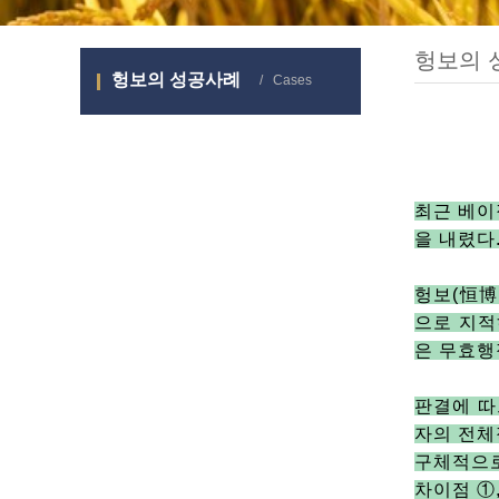
헝보의 
헝보의 성공사례
/ Cases
최근 베
을 내렸다
헝보(
恒
으로 지
은 무효
판결에 
자의 전체
구체적으
차이점 ①