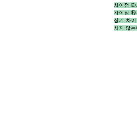
차이점 ②
차이점 ⑥
상기 차이
치지 않는