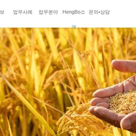
정보
업무사례
업무분야
HengBo소
문의•상담
개