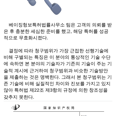
베이징
헝보
특허법률사무소
팀은
고객의
의뢰를
받
은
후
충분
한
세심한
준비를
했고
, 해당 특허를 성공
적으로 무효화
시켰다
.
결정에
따라
청구범위가
가장
근접한
선행기술에
비해
구별되는
특징은
이
분야의
통상적인
기술
수단
에
속
하면
본
분야의
기술자가
기존
의
기술이
주는
기
술적
계시에
근거하여
청구범위
과
비슷한
기술방안
을
제출하
는
것
은
명백
한다
. 그래서 본 청구범위는
기
존
기술에
비해
실질적인
차이와
진보를
가지고
있지
않
아
특허법
제
22조 제3항
의
규정에
의한
창조성을
갖추지
못
한다
.