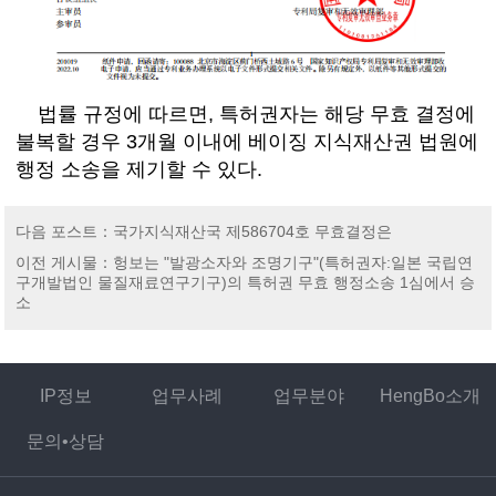
법률
규정에
따르면
, 특허권자는 해당 무효 결정에
불복할 경우 3개월 이내에 베이징 지식재산권 법원에
행정 소송을 제기할 수 있다.
다음 포스트
：
국가지식재산국 제586704호 무효결정은
이전 게시물
：
헝보는 "발광소자와 조명기구"(특허권자:일본 국립연
구개발법인 물질재료연구기구)의 특허권 무효 행정소송 1심에서 승
소
IP정보
업무사례
업무분야
HengBo소개
문의•상담